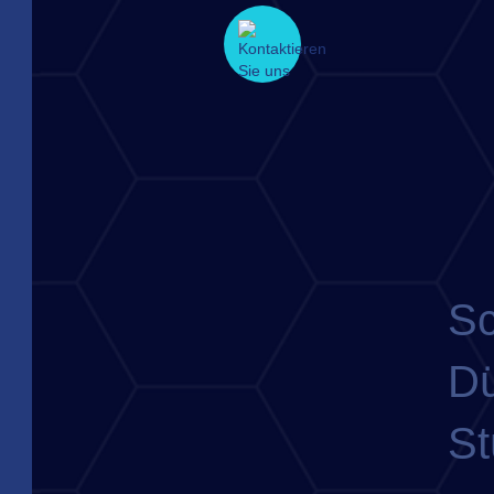
Sc
Dü
St