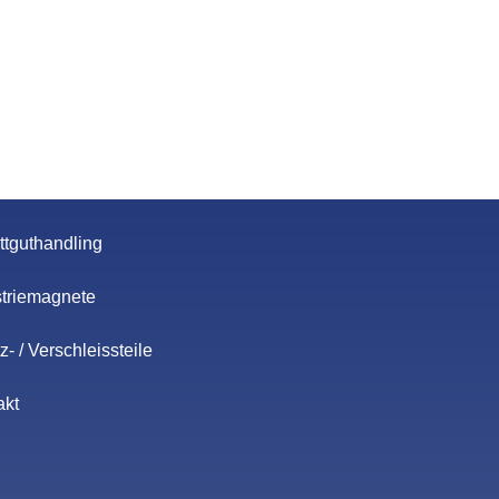
ttguthandling
striemagnete
z- / Verschleissteile
akt