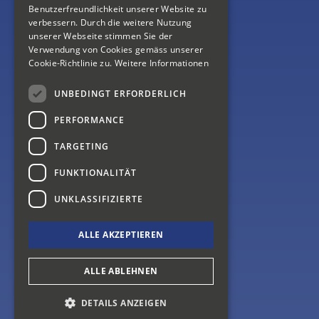
Benutzerfreundlichkeit unserer Website zu
verbessern. Durch die weitere Nutzung
Kontakt
unserer Webseite stimmen Sie der
Verwendung von Cookies gemäss unserer
Cookie-Richtlinie zu.
Weitere Informationen
Referenzen
UNBEDINGT ERFORDERLICH
PERFORMANCE
TARGETING
FUNKTIONALITÄT
Buerki Ingenieure GmbH
Rechberg 13
UNKLASSIFIZIERTE
CH-8824 Schönenberg ZH
ALLE AKZEPTIEREN
Telefon: 41 (0)44 725 58 54
Telefax: 41 (0)44 725 58 84
ALLE ABLEHNEN
info@buerki-Ingenieure.ch
DETAILS ANZEIGEN
anmelden