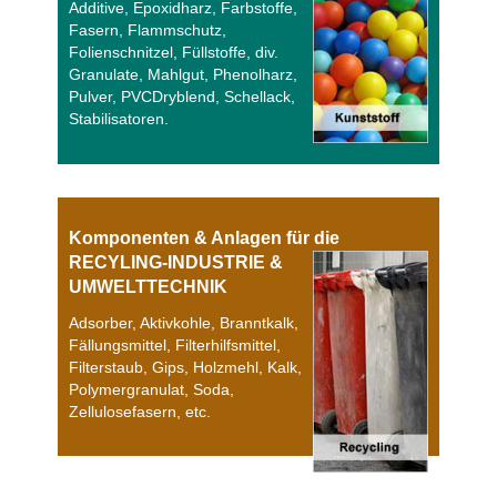
Additive, Epoxidharz, Farbstoffe,
Fasern, Flammschutz,
Folienschnitzel, Füllstoffe, div.
Granulate, Mahlgut, Phenolharz,
Pulver, PVCDryblend, Schellack,
Stabilisatoren.
Komponenten & Anlagen für die
RECYLING-INDUSTRIE &
UMWELTTECHNIK
Adsorber, Aktivkohle, Branntkalk,
Fällungsmittel, Filterhilfsmittel,
Filterstaub, Gips, Holzmehl, Kalk,
Polymergranulat, Soda,
Zellulosefasern, etc.