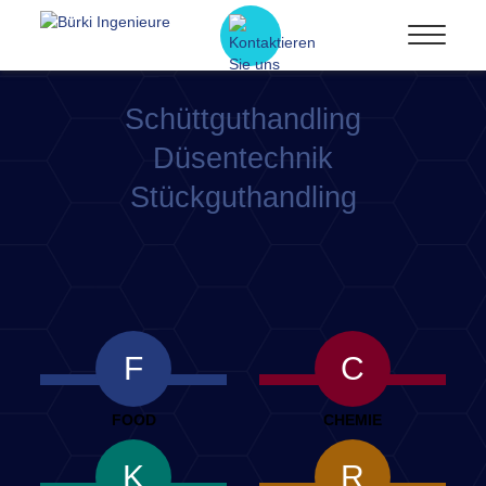
Schüttguthandling
Düsentechnik
Stückguthandling
F
C
FOOD
CHEMIE
K
R